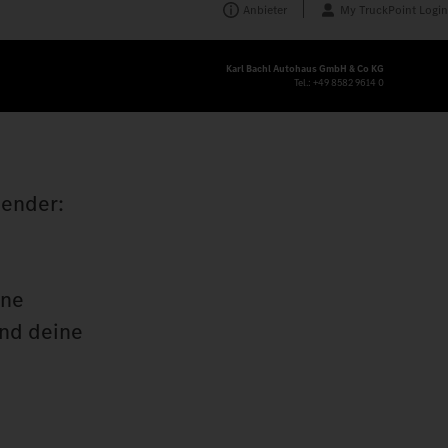
Anbieter
My TruckPoint Login
Karl Bachl Autohaus GmbH & Co KG
Tel.:
+49 8582 9614 0
nender:
ine
und deine