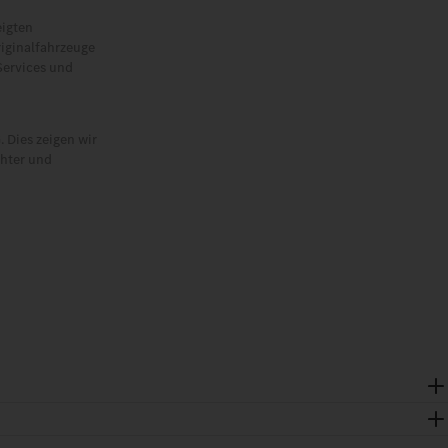
eigten
riginalfahrzeuge
Services und
 Dies zeigen wir
chter und