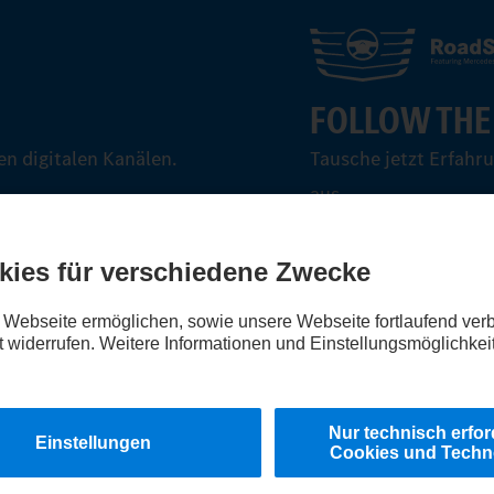
FOLLOW THE
n digitalen Kanälen.
Tausche jetzt Erfahr
aus.
Steig ein